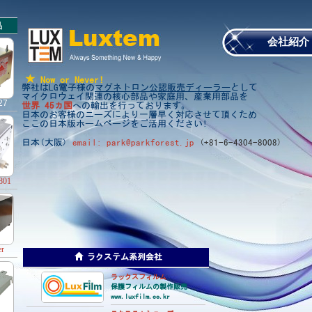
品
会社紹介
Now or Never!
弊社はLG電子様の
マグネトロン公認販売ディーラー
として
マイクロウェイ関連の核心部品や家庭用、産業用部品を
27
世界
45
ヵ国
への輸出を行っております。
日本のお客様のニーズにより一層早く対応させて頂くため
ここの日本版ホームページ
を
ご
活用ください!
日本(大阪)
email: park@parkforest.jp
(+81-6-4304-8008)
801
r
ラクステム系列会社
ラックスフィルム
保護フィルムの製作販売
www.luxfilm.co.kr