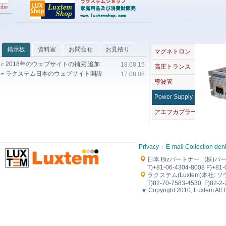
ラクステムショップ
obe
家庭用品及び消費財販売
www.luxtemshop.com
掲示板
資料室
お問合せ
お見積り
マグネトロン
2018年のウェブサイトの補完,追加
18.08.15
高圧トランス
ラクステム日本のウェブサイト開設
17.08.08
導波管
Power Supply
アエフカプラー
Privacy
E-mail Collection den
日本 Biz
パートナー
: (株)パ
T)+81-06-4304-8008 F)+81-
ラクステム(Luxtem)本社: ソウル
T)82-70-7583-4530 F)82-2-2
★ Copyright 2010, Luxtem All 