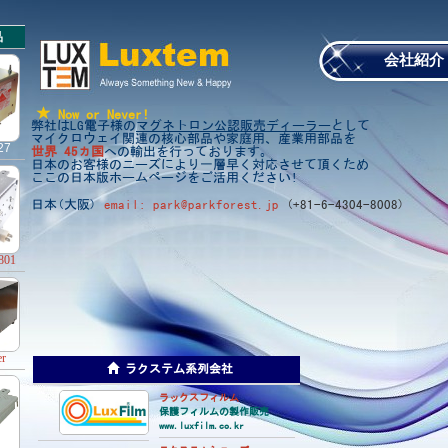
品
会社紹介
Now or Never!
弊社はLG電子様の
マグネトロン公認販売ディーラー
として
マイクロウェイ関連の核心部品や家庭用、産業用部品を
27
世界
45
ヵ国
への輸出を行っております。
日本のお客様のニーズにより一層早く対応させて頂くため
ここの日本版ホームページ
を
ご
活用ください!
日本(大阪)
email: park@parkforest.jp
(+81-6-4304-8008)
801
r
ラクステム系列会社
ラックスフィルム
保護フィルムの製作販売
www.luxfilm.co.kr