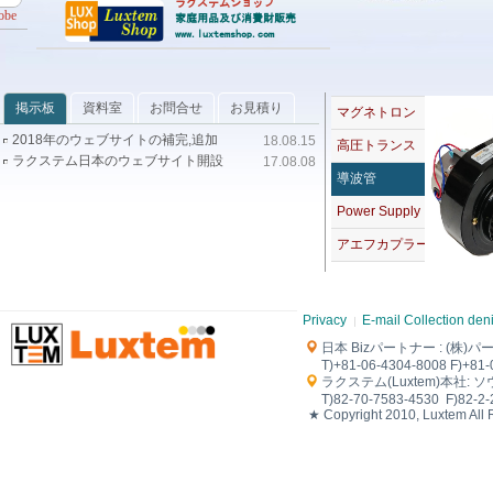
ラクステムショップ
obe
家庭用品及び消費財販売
www.luxtemshop.com
掲示板
資料室
お問合せ
お見積り
マグネトロン
2018年のウェブサイトの補完,追加
18.08.15
高圧トランス
ラクステム日本のウェブサイト開設
17.08.08
導波管
Power Supply
アエフカプラー
Privacy
E-mail Collection den
日本 Biz
パートナー
: (株)パ
T)+81-06-4304-8008 F)+81-
ラクステム(Luxtem)本社: ソウル
T)82-70-7583-4530 F)82-2-2
★ Copyright 2010, Luxtem All 