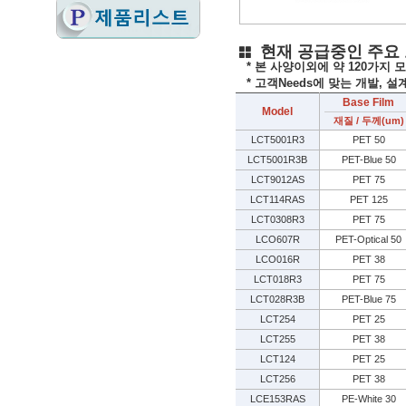
현재 공급중인 주요 
* 본 사양이외에 약 120가지 
* 고객Needs에 맞는 개발, 설
Base Film
Model
재질 / 두께(um)
LCT5001R3
PET 50
LCT5001R3B
PET-Blue 50
LCT9012AS
PET 75
LCT114RAS
PET 125
LCT0308R3
PET 75
LCO607R
PET-Optical 50
LCO016R
PET 38
LCT018R3
PET 75
LCT028R3B
PET-Blue 75
LCT254
PET 25
LCT255
PET 38
LCT124
PET 25
LCT256
PET 38
LCE153RAS
PE-White 30