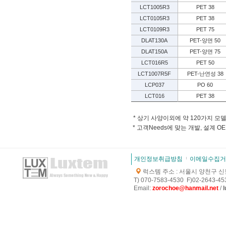
LCT1005R3
PET 38
LCT0105R3
PET 38
LCT0109R3
PET 75
DLAT130A
PET-양면 50
DLAT150A
PET-양면 75
LCT016R5
PET 50
LCT1007R5F
PET-난연성 38
LCP037
PO 60
LCT016
PET 38
* 상기 사양이외에 약 120가지 모
* 고객Needs에 맞는 개발, 설계 
개인정보취급방침
이메일수집거
럭스템 주소 : 서울시 양천구 신월로
T) 070-7583-4530 F)02-2643-453
E
mail:
zorochoe@hanmail.net
/