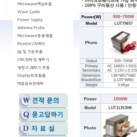
- 마이크로웨이브에 가장 최
- 100% 구리동선 사용 / 안
500~700W
Power(W)
Model
LUT79657
Photo
Output
500~700W
Primary
AC 1680V ± 50(S
Secondary
AC 3.15V ± 0.1(S
Dimension
L96*W57*H80
BracketSize
(L105*W96)
Weight
3.6Kgs
Power
1000W
Model
LUT11353HK
Photo