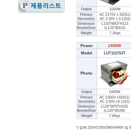
Output
1100W
Primary
AC 2170V ± 50(S1)
Secondary
AC 3.30V ± 0.1(S2)
Dimension
L133*W53*H113
BracketSize
(L133*W110)
Weight
7.2Kgs
Power
1400W
Model
LUT11270JT
Photo
Output
1400W
Primary
AC 2300V ±50(S1)
Secondary
AC 3.50V ±0.1(S2)
Dimension
L120*W70*H102
BracketSize
(L120*W106)
Weight
7.6Kgs
*) 입력 220V/230V/380V/440